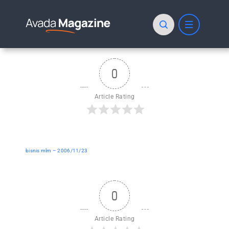
Skip
to
content
0
Article Rating
bisnis mlm – 2006/11/23
0
Article Rating