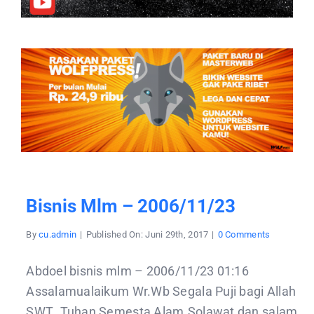
Bisnis Mlm – 2006/11/23
on
By
cu.admin
|
Published On: Juni 29th, 2017
|
0 Comments
bisnis
mlm
–
Abdoel bisnis mlm – 2006/11/23 01:16
2006/11/2
Assalamualaikum Wr.Wb Segala Puji bagi Allah
SWT .Tuhan Semesta Alam.Solawat dan salam