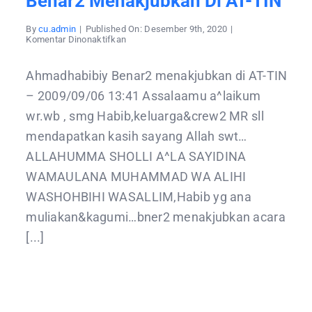
Benar2 Menakjubkan Di AT-TIN
By
cu.admin
|
Published On: Desember 9th, 2020
|
pada
Komentar Dinonaktifkan
Benar2
menakjubkan
di
Ahmadhabibiy Benar2 menakjubkan di AT-TIN
AT-
TIN
– 2009/09/06 13:41 Assalaamu a^laikum
wr.wb , smg Habib,keluarga&crew2 MR sll
mendapatkan kasih sayang Allah swt…
ALLAHUMMA SHOLLI A^LA SAYIDINA
WAMAULANA MUHAMMAD WA ALIHI
WASHOHBIHI WASALLIM,Habib yg ana
muliakan&kagumi…bner2 menakjubkan acara
[...]