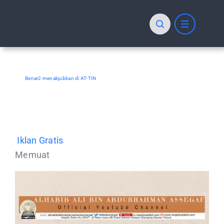
Skip
to
content
Benar2 menakjubkan di AT-TIN
Iklan Gratis
Memuat