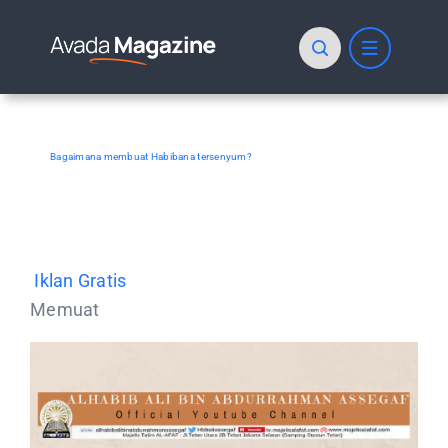
Skip
to
content
Bagaimana membuat Habibana tersenyum?
Iklan Gratis
Memuat