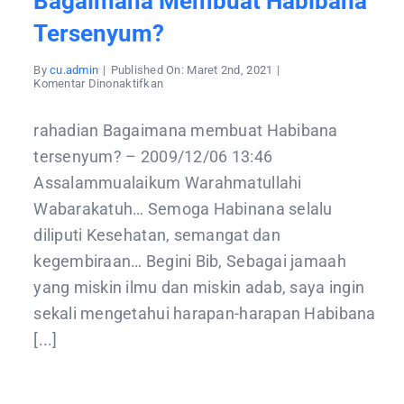
Bagaimana Membuat Habibana
Tersenyum?
By
cu.admin
|
Published On: Maret 2nd, 2021
|
pada
Komentar Dinonaktifkan
Bagaimana
membuat
Habibana
rahadian Bagaimana membuat Habibana
tersenyum?
tersenyum? – 2009/12/06 13:46
Assalammualaikum Warahmatullahi
Wabarakatuh… Semoga Habinana selalu
diliputi Kesehatan, semangat dan
kegembiraan… Begini Bib, Sebagai jamaah
yang miskin ilmu dan miskin adab, saya ingin
sekali mengetahui harapan-harapan Habibana
[...]