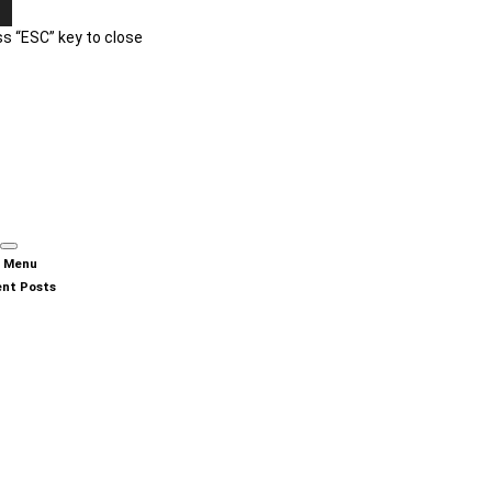
s “ESC” key to close
n Menu
nt Posts