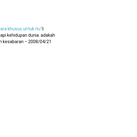
ara khusus untuk itu?
|
api kehidupan dunia. adakah
ih kesabaran – 2008/04/21