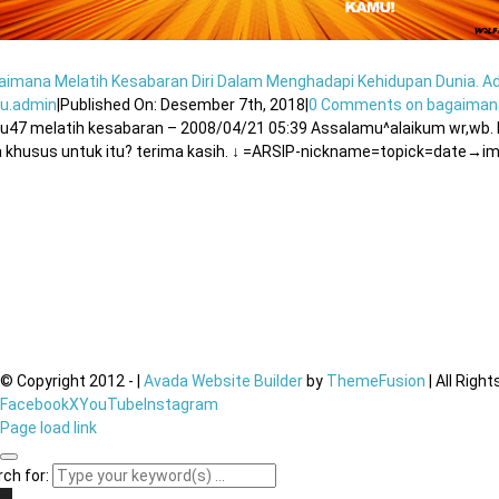
aimana Melatih Kesabaran Diri Dalam Menghadapi Kehidupan Dunia. Ad
u.admin
|
Published On: Desember 7th, 2018
|
0 Comments
on bagaimana
u47 melatih kesabaran – 2008/04/21 05:39 Assalamu^alaikum wr,wb. b
a khusus untuk itu? terima kasih. ↓ =ARSIP-nickname=topick=date→i
© Copyright 2012 -
|
Avada Website Builder
by
ThemeFusion
| All Righ
Facebook
X
YouTube
Instagram
Page load link
ch for: