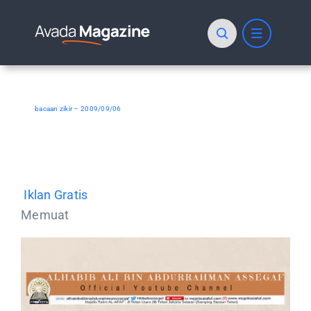
Skip
to
content
bacaan zikir – 2009/09/06
Iklan Gratis
Memuat