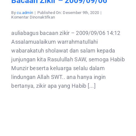
Bacaan Zikir – 2009/09/06
By
cu.admin
|
Published On: Desember 9th, 2020
|
pada
Komentar Dinonaktifkan
bacaan
zikir
–
auliabagus bacaan zikir – 2009/09/06 14:12
2009/09/06
Assalamualaikum warrahmatullahi
wabarakatuh sholawat dan salam kepada
junjungan kita Rasulullah SAW, semoga Habib
Munzir beserta keluarga selalu dalam
lindungan Allah SWT.. ana hanya ingin
bertanya, zikir apa yang Habib [...]