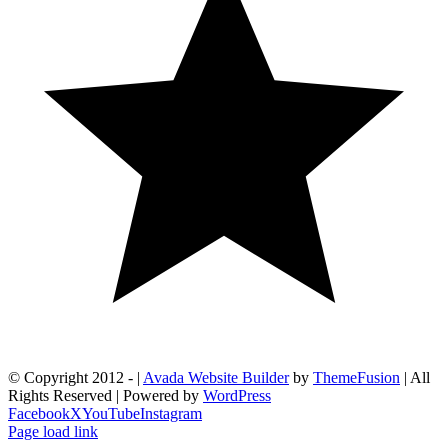
© Copyright 2012 -
|
Avada Website Builder
by
ThemeFusion
| All
Rights Reserved | Powered by
WordPress
Facebook
X
YouTube
Instagram
Page load link