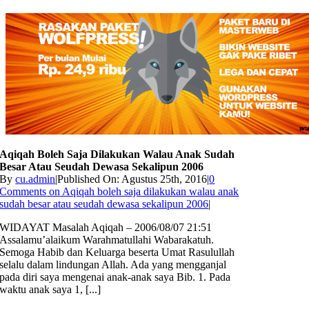
Aqiqah Boleh Saja Dilakukan Walau Anak Sudah
Besar Atau Seudah Dewasa Sekalipun 2006
By
cu.admin
|
Published On: Agustus 25th, 2016
|
0
Comments
on Aqiqah boleh saja dilakukan walau anak
sudah besar atau seudah dewasa sekalipun 2006
|
WIDAYAT Masalah Aqiqah – 2006/08/07 21:51
Assalamu’alaikum Warahmatullahi Wabarakatuh.
Semoga Habib dan Keluarga beserta Umat Rasulullah
selalu dalam lindungan Allah. Ada yang mengganjal
pada diri saya mengenai anak-anak saya Bib. 1. Pada
waktu anak saya 1, [...]