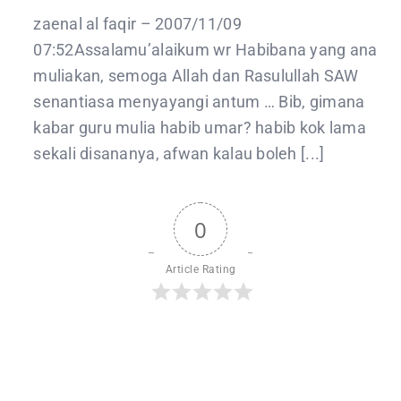
orang
kafir
zaenal al faqir – 2007/11/09
yang
menika
07:52Assalamu’alaikum wr Habibana yang ana
dengan
kafir
muliakan, semoga Allah dan Rasulullah SAW
lagi
itu
senantiasa menyayangi antum … Bib, gimana
merupa
jodoh
kabar guru mulia habib umar? habib kok lama
dari
sekali disananya, afwan kalau boleh [...]
Allah
0
Article Rating