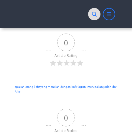
Skip
to
content
0
Article Rating
apakah orang kafir yang menikah dengan kafir lagi itu merupakan jodoh dari
Allah
0
Article Rating