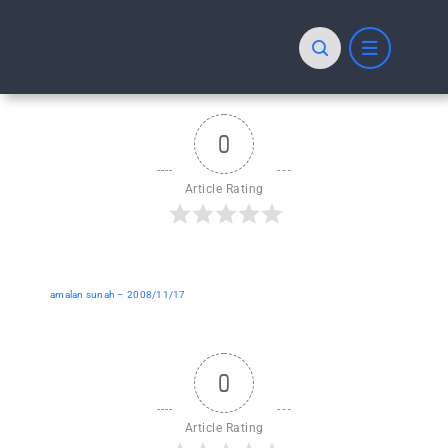
Skip
to
content
0
Article Rating
amalan sunah – 2008/11/17
0
Article Rating