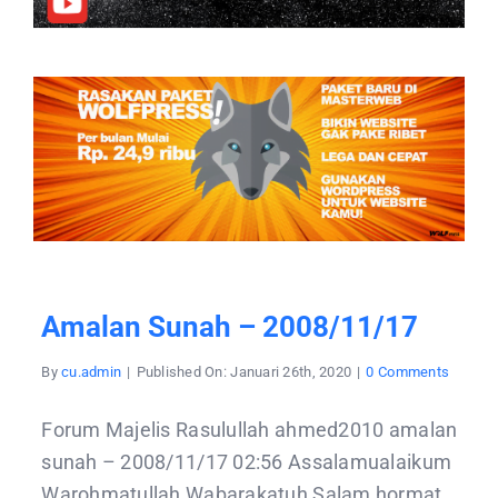
Amalan Sunah – 2008/11/17
on
By
cu.admin
|
Published On: Januari 26th, 2020
|
0 Comments
amalan
sunah
–
Forum Majelis Rasulullah ahmed2010 amalan
2008/1
sunah – 2008/11/17 02:56 Assalamualaikum
Warohmatullah Wabarakatuh Salam hormat