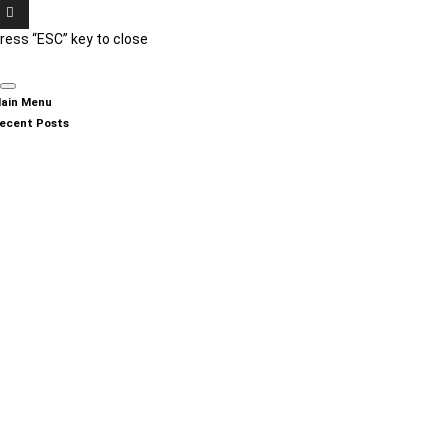
ress “ESC” key to close
ain Menu
ecent Posts