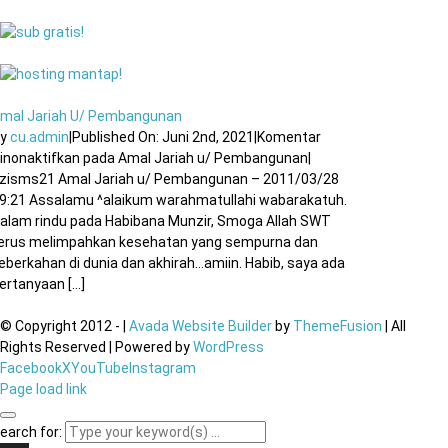
mal Jariah U/ Pembangunan
By
cu.admin
|
Published On: Juni 2nd, 2021
|
Komentar
inonaktifkan
pada Amal Jariah u/ Pembangunan
|
zisms21 Amal Jariah u/ Pembangunan – 2011/03/28
9:21 Assalamu ^alaikum warahmatullahi wabarakatuh.
alam rindu pada Habibana Munzir, Smoga Allah SWT
erus melimpahkan kesehatan yang sempurna dan
eberkahan di dunia dan akhirah…amiin. Habib, saya ada
ertanyaan [...]
© Copyright 2012 -
|
Avada Website Builder
by
ThemeFusion
| All
Rights Reserved | Powered by
WordPress
Facebook
X
YouTube
Instagram
Page load link
earch for: