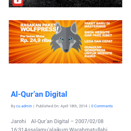
Al-Qur’an Digital
on
By
cu.admin
|
Published On: April 18th, 2014
|
0 Comments
Al-
Qur’an
Digital
Jarohi Al-Qur'an Digital – 2007/02/08
16:31Assalamu'alaikum Warahmatullahi