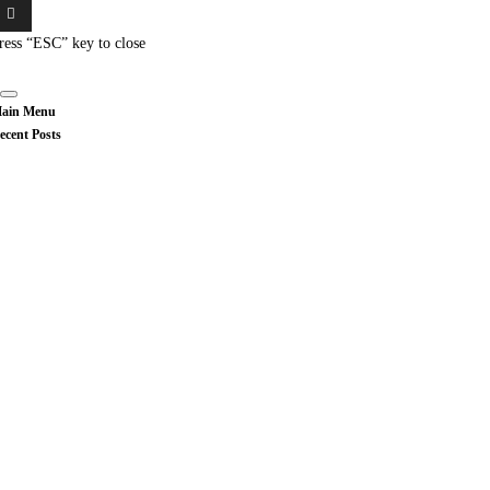
ress “ESC” key to close
ain Menu
ecent Posts