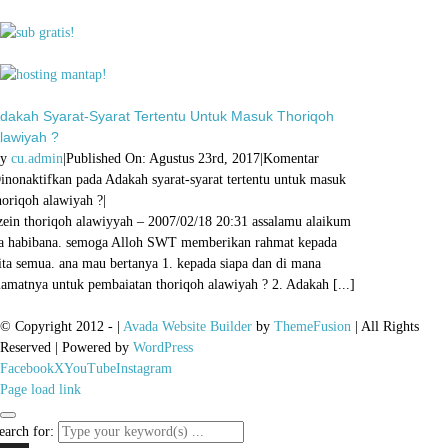
dakah Syarat-Syarat Tertentu Untuk Masuk Thoriqoh
lawiyah ?
By
cu.admin
|
Published On: Agustus 23rd, 2017
|
Komentar
inonaktifkan
pada Adakah syarat-syarat tertentu untuk masuk
horiqoh alawiyah ?
|
zein thoriqoh alawiyyah – 2007/02/18 20:31 assalamu alaikum
a habibana. semoga Alloh SWT memberikan rahmat kepada
ita semua. ana mau bertanya 1. kepada siapa dan di mana
lamatnya untuk pembaiatan thoriqoh alawiyah ? 2. Adakah [...]
© Copyright 2012 -
|
Avada Website Builder
by
ThemeFusion
| All Rights
Reserved | Powered by
WordPress
Facebook
X
YouTube
Instagram
Page load link
earch for: